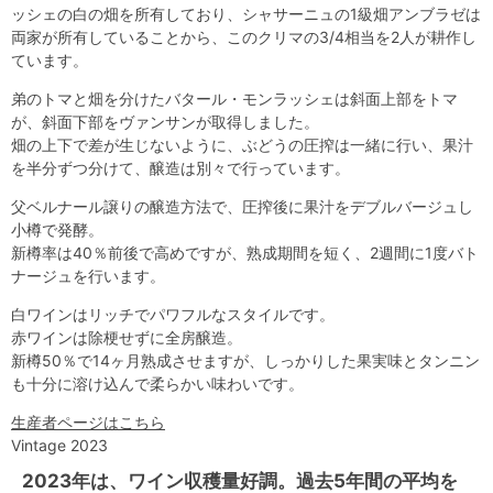
ッシェの白の畑を所有しており、シャサーニュの1級畑アンブラゼは
両家が所有していることから、このクリマの3/4相当を2人が耕作し
ています。
弟のトマと畑を分けたバタール・モンラッシェは斜面上部をトマ
が、斜面下部をヴァンサンが取得しました。
畑の上下で差が生じないように、ぶどうの圧搾は一緒に行い、果汁
を半分ずつ分けて、醸造は別々で行っています。
父ベルナール譲りの醸造方法で、圧搾後に果汁をデブルバージュし
小樽で発酵。
新樽率は40％前後で高めですが、熟成期間を短く、2週間に1度バト
ナージュを行います。
白ワインはリッチでパワフルなスタイルです。
赤ワインは除梗せずに全房醸造。
新樽50％で14ヶ月熟成させますが、しっかりした果実味とタンニン
も十分に溶け込んで柔らかい味わいです。
生産者ページはこちら
Vintage 2023
2023年は、ワイン収穫量好調。過去5年間の平均を