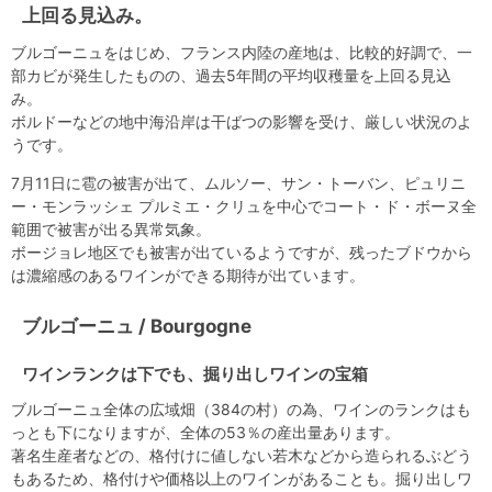
上回る見込み。
ブルゴーニュをはじめ、フランス内陸の産地は、比較的好調で、一
部カビが発生したものの、過去5年間の平均収穫量を上回る見込
み。
ボルドーなどの地中海沿岸は干ばつの影響を受け、厳しい状況のよ
うです。
7月11日に雹の被害が出て、ムルソー、サン・トーバン、ピュリニ
ー・モンラッシェ プルミエ・クリュを中心でコート・ド・ボーヌ全
範囲で被害が出る異常気象。
ボージョレ地区でも被害が出ているようですが、残ったブドウから
は濃縮感のあるワインができる期待が出ています。
ブルゴーニュ / Bourgogne
ワインランクは下でも、掘り出しワインの宝箱
ブルゴーニュ全体の広域畑（384の村）の為、ワインのランクはも
っとも下になりますが、全体の53％の産出量あります。
著名生産者などの、格付けに値しない若木などから造られるぶどう
もあるため、格付けや価格以上のワインがあることも。掘り出しワ