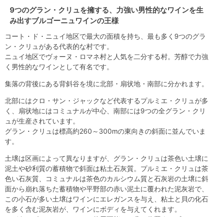
9つのグラン・クリュを擁する、力強い男性的なワインを生
み出すブルゴーニュワインの王様
コート・ド・ニュイ地区で最大の面積を持ち、最も多く9つのグラ
ン・クリュがある代表的な村です。
ニュイ地区でヴォーヌ・ロマネ村と人気を二分する村。芳醇で力強
く男性的なワインとして有名です。
集落の背後にある背斜谷を境に北部・扇状地・南部に分かれます。
北部にはクロ・サン・ジャックなど代表するプルミエ・クリュが多
く、扇状地にはコミュナルが中心、南部には9つの全グラン・クリ
ュが生産されています。
グラン・クリュは標高約260～300mの東向きの斜面に並んでいま
す。
土壌は区画によって異なりますが、グラン・クリュは茶色い土壌に
泥土や砂利質の蓄積物で斜面は粘土石灰質。プルミエ・クリュは茶
色い石灰質、コミュナルは茶色のカルシウム質と石灰岩の土壌に斜
面から崩れ落ちた蓄積物や平野部の赤い泥土に覆われた泥灰岩で、
この小石が多い土壌はワインにエレガンスを与え、粘土と貝の化石
を多く含む泥灰岩が、ワインにボディを与えてくれます。