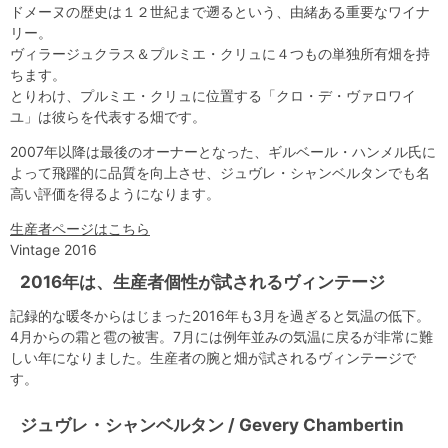
ドメーヌの歴史は１２世紀まで遡るという、由緒ある重要なワイナ
リー。
ヴィラージュクラス＆プルミエ・クリュに４つもの単独所有畑を持
ちます。
とりわけ、プルミエ・クリュに位置する「クロ・デ・ヴァロワイ
ユ」は彼らを代表する畑です。
2007年以降は最後のオーナーとなった、ギルベール・ハンメル氏に
よって飛躍的に品質を向上させ、ジュヴレ・シャンベルタンでも名
高い評価を得るようになります。
生産者ページはこちら
Vintage 2016
2016年は、生産者個性が試されるヴィンテージ
記録的な暖冬からはじまった2016年も3月を過ぎると気温の低下。
4月からの霜と雹の被害。7月には例年並みの気温に戻るが非常に難
しい年になりました。生産者の腕と畑が試されるヴィンテージで
す。
ジュヴレ・シャンベルタン / Gevery Chambertin