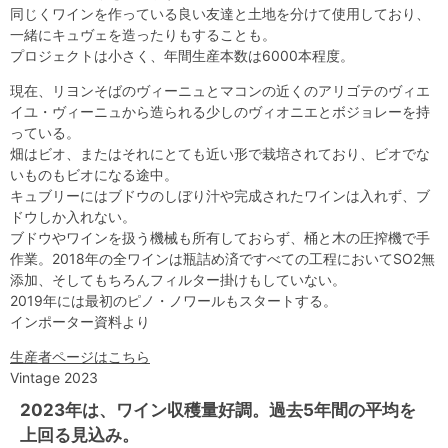
同じくワインを作っている良い友達と土地を分けて使用しており、
一緒にキュヴェを造ったりもすることも。
プロジェクトは小さく、年間生産本数は6000本程度。
現在、リヨンそばのヴィーニュとマコンの近くのアリゴテのヴィエ
イユ・ヴィーニュから造られる少しのヴィオニエとボジョレーを持
っている。
畑はビオ、またはそれにとても近い形で栽培されており、ビオでな
いものもビオになる途中。
キュブリーにはブドウのしぼり汁や完成されたワインは入れず、ブ
ドウしか入れない。
ブドウやワインを扱う機械も所有しておらず、桶と木の圧搾機で手
作業。2018年の全ワインは瓶詰め済ですべての工程においてSO2無
添加、そしてもちろんフィルター掛けもしていない。
2019年には最初のピノ・ノワールもスタートする。
インポーター資料より
生産者ページはこちら
Vintage 2023
2023年は、ワイン収穫量好調。過去5年間の平均を
上回る見込み。