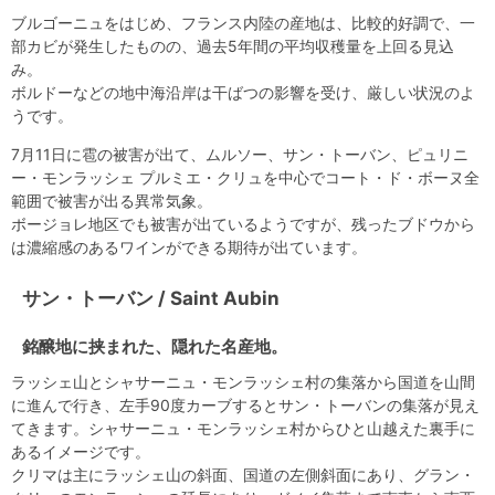
ブルゴーニュをはじめ、フランス内陸の産地は、比較的好調で、一
部カビが発生したものの、過去5年間の平均収穫量を上回る見込
み。
ボルドーなどの地中海沿岸は干ばつの影響を受け、厳しい状況のよ
うです。
7月11日に雹の被害が出て、ムルソー、サン・トーバン、ピュリニ
ー・モンラッシェ プルミエ・クリュを中心でコート・ド・ボーヌ全
範囲で被害が出る異常気象。
ボージョレ地区でも被害が出ているようですが、残ったブドウから
は濃縮感のあるワインができる期待が出ています。
サン・トーバン / Saint Aubin
銘醸地に挟まれた、隠れた名産地。
ラッシェ山とシャサーニュ・モンラッシェ村の集落から国道を山間
に進んで行き、左手90度カーブするとサン・トーバンの集落が見え
てきます。シャサーニュ・モンラッシェ村からひと山越えた裏手に
あるイメージです。
クリマは主にラッシェ山の斜面、国道の左側斜面にあり、グラン・