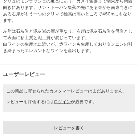
クリュのモンラッシェの延長にあり、ガメイ集落まで南東から南西
向きにあります。サン・トーバン集落の先にある東から南東向きに
ある右岸がもう一つのクリマで標高は高いところで450mにもなり
ます。
左岸は石灰岩と泥灰岩の層が重なり、右岸は泥灰石灰岩を母岩とし
て表面に粘土質と泥土質が混じっています。
白ワインの生産地に近いが、赤ワインも生産しておりタンニンの引
き締まったエレガントなワインを産出します。
ユーザーレビュー
この商品に寄せられたカスタマーレビューはまだありません。
レビューを評価するには
ログイン
が必要です。
レビューを書く