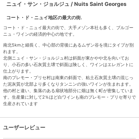
ニュイ・サン・ジョルジュ / Nuits Saint Georges
コート・ド・ニュイ地区の最大の街.
コート・ド・ニュイ最大の街で、大手メゾン本社も多く、ブルゴー
ニュ・ワインの経済的中心の地です。
南北5kmと細長く、中心部の背後にあるムザン谷を境にタイプが別
れます。
北側ニュイ・サン・ジョルジュ村は斜面が東かやや北を向いてお
り、小石の多い石灰質土壌で斜面は険しく、ワインはエレガントに
仕上がります。
南のプレモー・プリセ村は南東の斜面で、粘土石灰質土壌の混じっ
た泥灰質が北部より多くなりタンニンの強いワインが生まれます。
他の村と違い、集落のある扇状地部分に畑は無く町が密集していま
す。生産量に対して2％ほど白ワインも南のプレモー・プリセ寄りで
生産されています
ユーザーレビュー