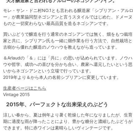
天才醸造家と言われるアルローのネゴシアンワイン。
モレ・サン・ドニ村NO.1とも言われる醸造家「シプリアン・アルロ
ー」が農業協同型ネゴシアンと言うスタイルではじめた、ドメーヌ
ものと一切変わらない最高品質を造るネゴシアンです。
買いぶどうで醸造を行う通常のネゴシアンでは無く、畑をもつ栽培
家と共に、シプリアン氏も一緒に畑作業を行う方法で、自然栽培と
古樹から優れた醸造のノウハウを教えながら造っています。
＆Arlaudの「＆」には「共に」の思いが込められています。ノウハ
ウや哲学、成功への喜びを分かち合い、農家へ還元したいという思
いからネゴシアンという立場で行っています。
2019年より＆から本人の名前シプリアンに変更しています。
生産者ページはこちら
Vintage 2015
2015年、パーフェクトな出来栄えのぶどう
涼しい春から、夏は例年より暑く乾燥した年になりましたが、生育
期に適度な雨が降ったことにより、豊かな糖分と濃縮したぶどうが
できます。特に赤ワインは素晴らしいヴィンテージです。