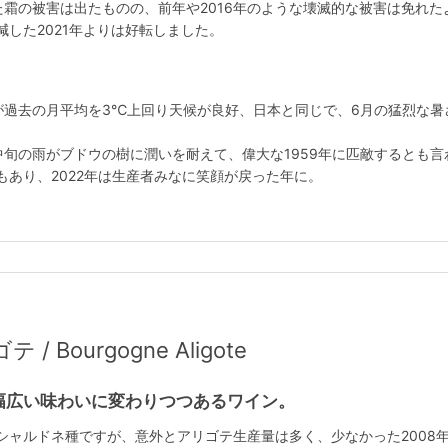
した霜の被害は出たものの、前年や2016年のような壊滅的な被害は免れた
した2021年よりは好転しました。
が過去の月平均を3℃上回り天候が良好、日本と同じで、6月の猛烈な暑
中旬の雨がブドウの樹に潤いを耐えて、偉大な1959年に匹敵するとも言
あり、2022年は生産者みなに笑顔が戻った年に。
Bourgogne Aligote
幅広い味わいに変わりつつあるワイン。
ャルドネ種ですが、意外とアリゴテ生産量は多く、少なかった2008年