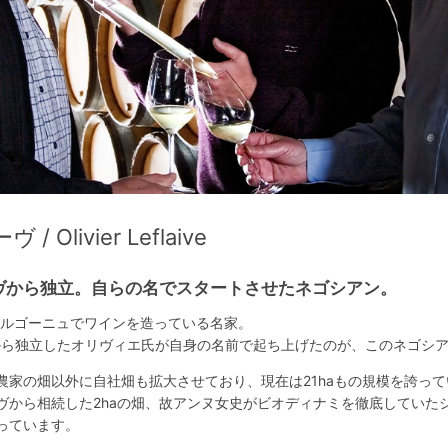
livier Leflaive
ヴから独立。自らの名でスタートさせたネゴシアン。
ブルゴーニュでワインを造っている名家。
ヴから独立したオリヴィエ氏が自身の名前で起ち上げたのが、このネゴシ
農家の畑以外に自社畑も拡大させており、現在は21haもの規模を誇って
ヴから相続した2haの畑、故アンヌ女史がビオディナミを徹底していた
っています。