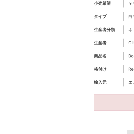
小売希望
￥4
タイプ
白
生産者分類
ネ
生産者
Oli
商品名
Bo
格付け
Re
輸入元
エ