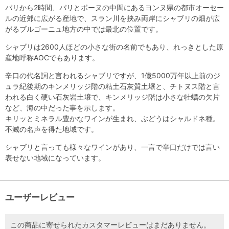
パリから2時間、パリとボーヌの中間にあるヨンヌ県の都市オーセー
ルの近郊に広がる産地で、スラン川を挟み両岸にシャブリの畑が広
がるブルゴーニュ地方の中では最北の位置です。
シャブリは2600人ほどの小さな街の名前でもあり、れっきとした原
産地呼称AOCでもあります。
辛口の代名詞と言われるシャブリですが、1億5000万年以上前のジ
ュラ紀後期のキンメリッジ階の粘土石灰質土壌と、チトヌス階と言
われる白く硬い石灰岩土壌で、キンメリッジ階は小さな牡蠣の欠片
など、海の中だった事を示します。
キリッとミネラル豊かなワインが生まれ、ぶどうはシャルドネ種。
不滅の名声を得た地域です。
シャブリと言っても様々なワインがあり、一言で辛口だけでは言い
表せない地域になっています。
ユーザーレビュー
この商品に寄せられたカスタマーレビューはまだありません。