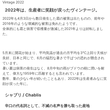
Vintage 2022
2022年は、生産者に笑顔が戻ったヴィンテージ。
2022年も4月3日から数日発生した霜の被害は出たものの、前年や
2016年のような壊滅的な被害は免れたようです。
全体的にも霜と病害で収穫量が激減した2021年よりは好転しまし
た。
5月末に開花が始まり、平均気温が過去の月平均を3℃上回り天候が
良好、日本と同じで、6月の猛烈な暑さで干ばつの恐れが懸念され
ています。
暑い夏は病害の発生はなく、8月中旬の雨がブドウの樹に潤いを耐
えて、偉大な1959年に匹敵するとも言われています。
数年、量の少ない年が続いたこともあり、2022年は生産者みなに笑
顔が戻った年に。
シャブリ / Chablis
辛口の代名詞として、不滅の名声を勝ち取った産地