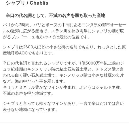
シャブリ / Chablis
辛口の代名詞として、不滅の名声を勝ち取った産地
パリから2時間、パリとボーヌの中間にあるヨンヌ県の都市オーセー
ルの近郊に広がる産地で、スラン川を挟み両岸にシャブリの畑が広
がるブルゴーニュ地方の中では最北の位置です。
シャブリは2600人ほどの小さな街の名前でもあり、れっきとした原
産地呼称AOCでもあります。
辛口の代名詞と言われるシャブリですが、1億5000万年以上前のジ
ュラ紀後期のキンメリッジ階の粘土石灰質土壌と、チトヌス階と言
われる白く硬い石灰岩土壌で、キンメリッジ階は小さな牡蠣の欠片
など、海の中だった事を示します。
キリッとミネラル豊かなワインが生まれ、ぶどうはシャルドネ種。
不滅の名声を得た地域です。
シャブリと言っても様々なワインがあり、一言で辛口だけでは言い
表せない地域になっています。