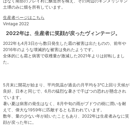
はなく南部のプレイ村に醸造所を構え、その周辺のキンメリジャン
土壌のみに畑を所有しています。
生産者ページはこちら
Vintage 2022
2022年は、生産者に笑顔が戻ったヴィンテージ。
2022年も4月3日から数日発生した霜の被害は出たものの、前年や
2016年のような壊滅的な被害は免れたようです。
全体的にも霜と病害で収穫量が激減した2021年よりは好転しまし
た。
5月末に開花が始まり、平均気温が過去の月平均を3℃上回り天候が
良好、日本と同じで、6月の猛烈な暑さで干ばつの恐れが懸念され
ています。
暑い夏は病害の発生はなく、8月中旬の雨がブドウの樹に潤いを耐
えて、偉大な1959年に匹敵するとも言われています。
数年、量の少ない年が続いたこともあり、2022年は生産者みなに笑
顔が戻った年に。