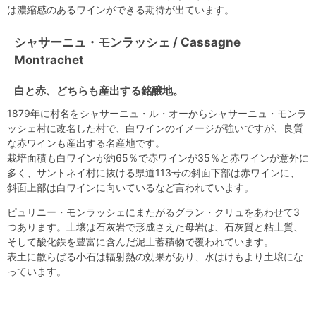
は濃縮感のあるワインができる期待が出ています。
シャサーニュ・モンラッシェ / Cassagne
Montrachet
白と赤、どちらも産出する銘醸地。
1879年に村名をシャサーニュ・ル・オーからシャサーニュ・モンラ
ッシェ村に改名した村で、白ワインのイメージが強いですが、良質
な赤ワインも産出する名産地です。
栽培面積も白ワインが約65％で赤ワインが35％と赤ワインが意外に
多く、サントネイ村に抜ける県道113号の斜面下部は赤ワインに、
斜面上部は白ワインに向いているなど言われています。
ピュリニー・モンラッシェにまたがるグラン・クリュをあわせて3
つあります。土壌は石灰岩で形成さえた母岩は、石灰質と粘土質、
そして酸化鉄を豊富に含んだ泥土蓄積物で覆われています。
表土に散らばる小石は輻射熱の効果があり、水はけもより土壌にな
っています。