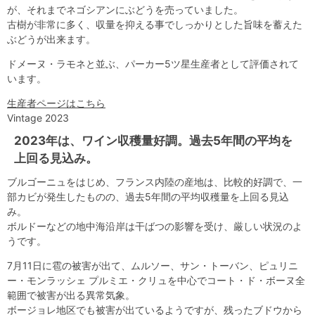
が、それまでネゴシアンにぶどうを売っていました。
古樹が非常に多く、収量を抑える事でしっかりとした旨味を蓄えた
ぶどうが出来ます。
ドメーヌ・ラモネと並ぶ、パーカー5ツ星生産者として評価されて
います。
生産者ページはこちら
Vintage 2023
2023年は、ワイン収穫量好調。過去5年間の平均を
上回る見込み。
ブルゴーニュをはじめ、フランス内陸の産地は、比較的好調で、一
部カビが発生したものの、過去5年間の平均収穫量を上回る見込
み。
ボルドーなどの地中海沿岸は干ばつの影響を受け、厳しい状況のよ
うです。
7月11日に雹の被害が出て、ムルソー、サン・トーバン、ピュリニ
ー・モンラッシェ プルミエ・クリュを中心でコート・ド・ボーヌ全
範囲で被害が出る異常気象。
ボージョレ地区でも被害が出ているようですが、残ったブドウから