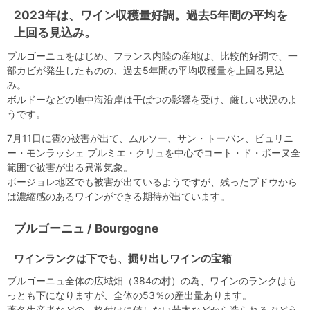
2023年は、ワイン収穫量好調。過去5年間の平均を
上回る見込み。
ブルゴーニュをはじめ、フランス内陸の産地は、比較的好調で、一
部カビが発生したものの、過去5年間の平均収穫量を上回る見込
み。
ボルドーなどの地中海沿岸は干ばつの影響を受け、厳しい状況のよ
うです。
7月11日に雹の被害が出て、ムルソー、サン・トーバン、ピュリニ
ー・モンラッシェ プルミエ・クリュを中心でコート・ド・ボーヌ全
範囲で被害が出る異常気象。
ボージョレ地区でも被害が出ているようですが、残ったブドウから
は濃縮感のあるワインができる期待が出ています。
ブルゴーニュ / Bourgogne
ワインランクは下でも、掘り出しワインの宝箱
ブルゴーニュ全体の広域畑（384の村）の為、ワインのランクはも
っとも下になりますが、全体の53％の産出量あります。
著名生産者などの、格付けに値しない若木などから造られるぶどう