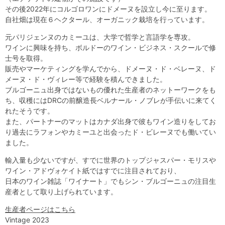
その後2022年にコルゴロワンにドメーヌを設立し今に至ります。
自社畑は現在６ヘクタール、オーガニック栽培を行っています。
元パリジェンヌのカミーユは、大学で哲学と言語学を専攻。
ワインに興味を持ち、ボルドーのワイン・ビジネス・スクールで修
士号を取得。
販売やマーケティングを学んでから、ドメーヌ・ド・ベレーヌ、ド
メーヌ・ド・ヴィレー等で経験を積んできました。
ブルゴーニュ出身ではないもの優れた生産者のネットーワークをも
ち、収穫にはDRCの前醸造長ベルナール・ノブレが手伝いに来てく
れたそうです。
また、パートナーのマットはカナダ出身で彼もワイン造りをしてお
り過去にラフォンやカミーユと出会ったド・ビレーヌでも働いてい
ました。
輸入量も少ないですが、すでに世界のトップジャスパー・モリスや
ワイン・アドヴォケイト紙ではすでに注目されており、
日本のワイン雑誌「ワイナート」でもシン・ブルゴーニュの注目生
産者として取り上げられています。
生産者ページはこちら
Vintage 2023