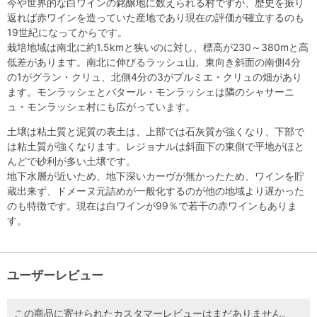
今や世界的な白ワインの銘醸地に数えられる村ですが、歴史を振り
返れば赤ワインを造っていた産地であり現在の評価が確立するのも
19世紀になってからです。
栽培地域は南北に約1.5kmと狭いのに対し、標高が230～380mと高
低差があります。南北に伸びるラッシュ山、東向き斜面の南側4分
の1がグラン・クリュ、北側4分の3がプルミエ・クリュの畑があり
ます。モンラッシェとバタール・モンラッシェは隣のシャサーニ
ュ・モンラッシェ村にも広がっています。
土壌は粘土質と泥質の表土は、上部では石灰質が強くなり、下部で
は粘土質が強くなります。レジョナルは斜面下の東側で平地がほと
んどで砂利が多い土壌です。
地下水層が近いため、地下深いカーヴが無かったため、ワインを貯
蔵出来ず、ドメーヌ元詰めが一般化するのが他の地域より遅かった
のも特徴です。現在は白ワインが99％で若干の赤ワインもありま
す。
ユーザーレビュー
この商品に寄せられたカスタマーレビューはまだありません。