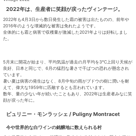
2022年は、生産者に笑顔が戻ったヴィンテージ。
2022年も4月3日から数日発生した霜の被害は出たものの、前年や
2016年のような壊滅的な被害は免れたようです。
全体的にも霜と病害で収穫量が激減した2021年よりは好転しまし
た。
5月末に開花が始まり、平均気温が過去の月平均を3℃上回り天候が
良好、日本と同じで、6月の猛烈な暑さで干ばつの恐れが懸念され
ています。
暑い夏は病害の発生はなく、8月中旬の雨がブドウの樹に潤いを耐
えて、偉大な1959年に匹敵するとも言われています。
数年、量の少ない年が続いたこともあり、2022年は生産者みなに笑
顔が戻った年に。
ピュリニー・モンラッシェ / Puligny Montracet
今や世界的な白ワインの銘醸地に数えられる村