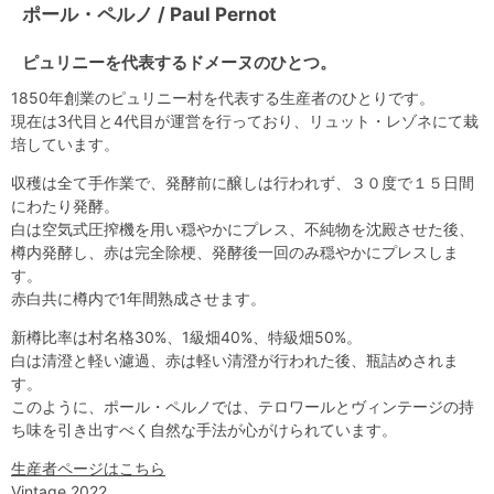
ポール・ペルノ / Paul Pernot
ピュリニーを代表するドメーヌのひとつ。
1850年創業のピュリニー村を代表する生産者のひとりです。
現在は3代目と4代目が運営を行っており、リュット・レゾネにて栽
培しています。
収穫は全て手作業で、発酵前に醸しは行われず、３０度で１５日間
にわたり発酵。
白は空気式圧搾機を用い穏やかにプレス、不純物を沈殿させた後、
樽内発酵し、赤は完全除梗、発酵後一回のみ穏やかにプレスしま
す。
赤白共に樽内で1年間熟成させます。
新樽比率は村名格30%、1級畑40%、特級畑50%。
白は清澄と軽い濾過、赤は軽い清澄が行われた後、瓶詰めされま
す。
このように、ポール・ペルノでは、テロワールとヴィンテージの持
ち味を引き出すべく自然な手法が心がけられています。
生産者ページはこちら
Vintage 2022