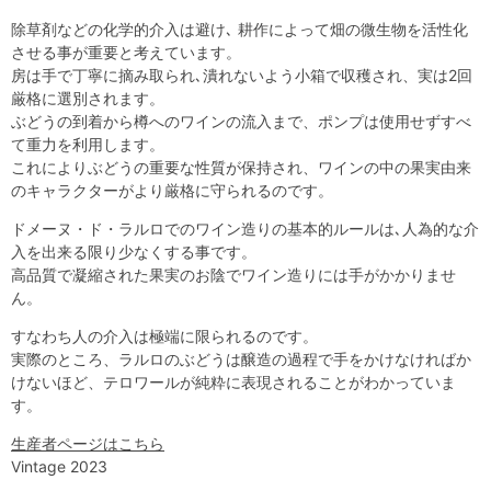
除草剤などの化学的介入は避け､ 耕作によって畑の微生物を活性化
させる事が重要と考えています。
房は手で丁寧に摘み取られ､潰れないよう小箱で収穫され、実は2回
厳格に選別されます。
ぶどうの到着から樽へのワインの流入まで、ポンプは使用せずすべ
て重力を利用します。
これによりぶどうの重要な性質が保持され、ワインの中の果実由来
のキャラクターがより厳格に守られるのです。
ドメーヌ・ド・ラルロでのワイン造りの基本的ルールは､人為的な介
入を出来る限り少なくする事です。
高品質で凝縮された果実のお陰でワイン造りには手がかかりませ
ん。
すなわち人の介入は極端に限られるのです。
実際のところ、ラルロのぶどうは醸造の過程で手をかけなければか
けないほど、テロワールが純粋に表現されることがわかっていま
す。
生産者ページはこちら
Vintage 2023