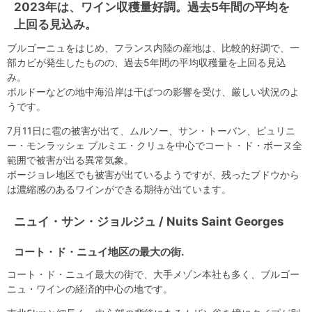
2023年は、ワイン収穫量好調。過去5年間の平均を
上回る見込み。
ブルゴーニュをはじめ、フランス内陸の産地は、比較的好調で、一
部カビが発生したものの、過去5年間の平均収穫量を上回る見込
み。
ボルドーなどの地中海沿岸は干ばつの影響を受け、厳しい状況のよ
うです。
7月11日に雹の被害が出て、ムルソー、サン・トーバン、ピュリニ
ー・モンラッシェ プルミエ・クリュを中心でコート・ド・ボーヌ全
範囲で被害が出る異常気象。
ボージョレ地区でも被害が出ているようですが、残ったブドウから
は濃縮感のあるワインができる期待が出ています。
ニュイ・サン・ジョルジュ / Nuits Saint Georges
コート・ド・ニュイ地区の最大の街.
コート・ド・ニュイ最大の街で、大手メゾン本社も多く、ブルゴー
ニュ・ワインの経済的中心の地です。