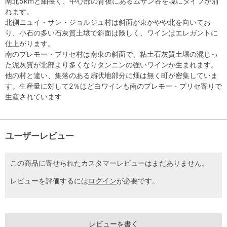
南北5kmと細長く、中心部の背後にあるムザン谷を境にタイプが別
れます。
北側ニュイ・サン・ジョルジュ村は斜面が東かやや北を向いてお
り、小石の多い石灰質土壌で斜面は険しく、ワインはエレガントに
仕上がります。
南のプレモー・プリセ村は南東の斜面で、粘土石灰質土壌の混じっ
た泥灰質が北部より多くなりタンニンの強いワインが生まれます。
他の村と違い、集落のある扇状地部分に畑は無く町が密集していま
す。生産量に対して2％ほど白ワインも南のプレモー・プリセ寄りで
生産されています
ユーザーレビュー
この商品に寄せられたカスタマーレビューはまだありません。
レビューを評価するには
ログイン
が必要です。
レビューを書く