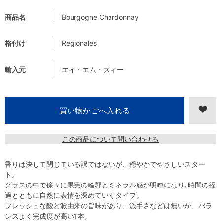
商品名
Bourgogne Chardonnay
格付け
Regionales
輸入元
エイ・エム・ズィー
この商品について問い合わせる
香りは決して閉じている訳ではないが、穏やかでやさしいスター
ト。
グラスの中で徐々に果実の輪郭とミネラル感が明瞭になり､時間の経
過とともに自然に表情を深めていくタイプ。
フレッシュな酸と澱由来の旨味があり、派手さなどは無いが、バラ
ンスよく完成度が高い1本。