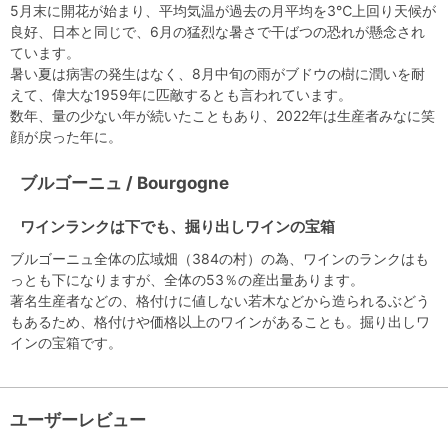
5月末に開花が始まり、平均気温が過去の月平均を3℃上回り天候が
良好、日本と同じで、6月の猛烈な暑さで干ばつの恐れが懸念され
ています。
暑い夏は病害の発生はなく、8月中旬の雨がブドウの樹に潤いを耐
えて、偉大な1959年に匹敵するとも言われています。
数年、量の少ない年が続いたこともあり、2022年は生産者みなに笑
顔が戻った年に。
ブルゴーニュ / Bourgogne
ワインランクは下でも、掘り出しワインの宝箱
ブルゴーニュ全体の広域畑（384の村）の為、ワインのランクはも
っとも下になりますが、全体の53％の産出量あります。
著名生産者などの、格付けに値しない若木などから造られるぶどう
もあるため、格付けや価格以上のワインがあることも。掘り出しワ
インの宝箱です。
ユーザーレビュー