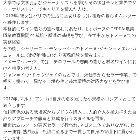
大学では文学およびジャーナリズムを学び､その後はテレビ業界でジ
ャーナリストとしてキャリアを積んだ人物。
2013年､彼女はパリでの生活に区切りをつけ､祖母の暮らすムルソー
へ移住します。
本格的にワイン造りの道へ進むにあたり､まずボーヌのCFPPA(農業
職業教育機関)で栽培・醸造の基礎を学び、在学中からドメーヌでの
実務経験。
その後、シャサーニュ･モンラッシェのドメーヌ･ジャン＝ノエル･ガ
ニャールにて約7年間にわたり実務経験を積みます。
ドメーヌ･ルージョでは、テロワールの志向の造りと村名ワインにお
ける精度の考え方。
ジャン＝イヴ･ドゥヴヴェイのもとでは、畑仕事からセラー作業まで
幅広く携わり、異なる土壌条件と栽培環境の対応力などを学びま
す。
2017年､マルト･アンリは自身の名を冠した小規模ネゴシアンとして
独立します。
信頼関係のある栽培家からブドウを購入し､人的介入を極力抑えた自
然なアプローチで醸造と熟成を行うスタイルを選択。
醸造はムルソーの実家セラーで行われ､ネゴス主体でありながら､セ
ラー運営､熟成設計､瓶詰に至るまで一貫して自身の管理下に置かれ
ています。