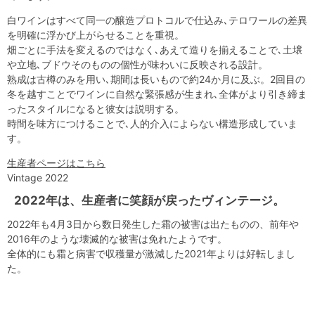
白ワインはすべて同一の醸造プロトコルで仕込み､テロワールの差異
を明確に浮かび上がらせることを重視。
畑ごとに手法を変えるのではなく､あえて造りを揃えることで､土壌
や立地､ブドウそのものの個性が味わいに反映される設計。
熟成は古樽のみを用い､期間は長いもので約24か月に及ぶ。2回目の
冬を越すことでワインに自然な緊張感が生まれ､全体がより引き締ま
ったスタイルになると彼女は説明する。
時間を味方につけることで､人的介入によらない構造形成していま
す。
生産者ページはこちら
Vintage 2022
2022年は、生産者に笑顔が戻ったヴィンテージ。
2022年も4月3日から数日発生した霜の被害は出たものの、前年や
2016年のような壊滅的な被害は免れたようです。
全体的にも霜と病害で収穫量が激減した2021年よりは好転しまし
た。