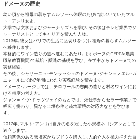
ドメーヌの歴史
幼い頃から祖母の暮らすムルソーへ休暇のたびに訪れいていたマル
ト・アンリ女史。
大学では文学およびジャーナリズムを学び､その後はテレビ業界でジ
ャーナリストとしてキャリアを積んだ人物。
2013年､彼女はパリでの生活に区切りをつけ､祖母の暮らすムルソー
へ移住します。
本格的にワイン造りの道へ進むにあたり､まずボーヌのCFPPA(農業
職業教育機関)で栽培・醸造の基礎を学び、在学中からドメーヌでの
実務経験。
その後、シャサーニュ･モンラッシェのドメーヌ･ジャン＝ノエル･ガ
ニャールにて約7年間にわたり実務経験を積みます。
ドメーヌ･ルージョでは、テロワールの志向の造りと村名ワインにお
ける精度の考え方。
ジャン＝イヴ･ドゥヴヴェイのもとでは、畑仕事からセラー作業まで
幅広く携わり、異なる土壌条件と栽培環境の対応力などを学びま
す。
2017年､マルト･アンリは自身の名を冠した小規模ネゴシアンとして
独立します。
信頼関係のある栽培家からブドウを購入し､人的介入を極力抑えた自