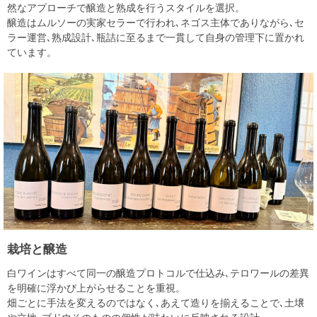
然なアプローチで醸造と熟成を行うスタイルを選択。
醸造はムルソーの実家セラーで行われ､ネゴス主体でありながら､セ
ラー運営､熟成設計､瓶詰に至るまで一貫して自身の管理下に置かれ
ています。
栽培と醸造
白ワインはすべて同一の醸造プロトコルで仕込み､テロワールの差異
を明確に浮かび上がらせることを重視。
畑ごとに手法を変えるのではなく､あえて造りを揃えることで､土壌