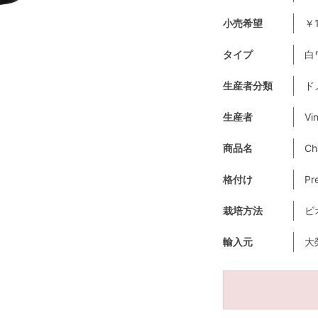
小売希望
￥1
タイプ
白
生産者分類
ド
生産者
Vi
商品名
Ch
格付け
Pr
栽培方法
ビ
輸入元
大