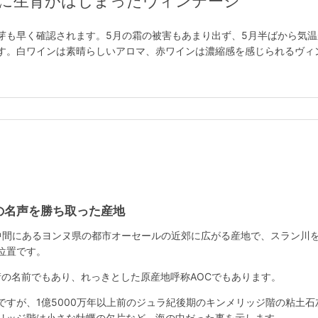
くに生育がはじまったヴィンテージ
芽も早く確認されます。5月の霜の被害もあまり出ず、5月半ばから気
す。白ワインは素晴らしいアロマ、赤ワインは濃縮感を感じられるヴィ
の名声を勝ち取った産地
中間にあるヨンヌ県の都市オーセールの近郊に広がる産地で、スラン川
位置です。
街の名前でもあり、れっきとした原産地呼称AOCでもあります。
ですが、1億5000万年以上前のジュラ紀後期のキンメリッジ階の粘土
リッジ階は小さな牡蠣の欠片など、海の中だった事を示します。