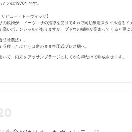
たのは1976年です。
トリビュー・ドーヴィッサ】
サの娘婿が、ドーヴィサの指導を受けて4haで同じ醸造スタイル造るド
て高いポテンシャルがありますが、ブドウの樹齢が高まってくると更に
合防除農法）。
で収穫したぶどうは房のまま空圧式プレス機へ。
用いて、両方をアッサンブラージュしてから樽だけで熟成させます。
20