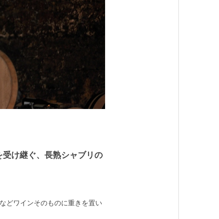
を受け継ぐ、長熟シャブリの
穫などワインそのものに重きを置い