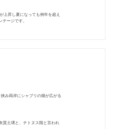
温が上昇し夏になっても例年を超え
ンテージです。
を挟み両岸にシャブリの畑が広がる
石灰質土壌と、チトヌス階と言われ