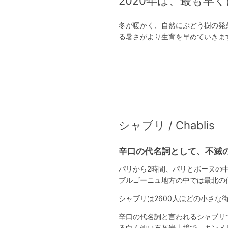
2020年は、最も早
冬が暖かく、自然にぶどう樹の発
る暑さがより生育を早めていきま
シャブリ / Chablis
辛口の代名詞として、不滅
パリから2時間、パリとボーヌの
ブルゴーニュ地方の中では最北の
シャブリは2600人ほどの小さな
辛口の代名詞と言われるシャブリ
る白く硬い石灰岩土壌で、キンメ