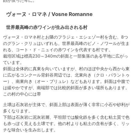
顔が戻った年に。
ヴォーヌ・ロマネ / Vosne Romanne
世界最高峰の赤ワインが生み出される村
ヴォーヌ・ロマネ村とお隣のフラジェ・エシェゾー村を含む、8つ
のグラン・クリュはいずれも、世界最高峰のピノ・ノワールが生ま
れる、コート・ド・ニュイの赤ワインを代表する村です。
栽培区域は標高230～340mの斜面と一部集落のある平地に広がっ
ています。
斜面は全体的に真東を向いていますが、村のほぼ中央から西から東
に広がるコンクール背斜谷周辺では、北東向き（クロ・パラントゥ
ー）、南東向き（オー・ブリュレ）などもあります。斜面は中腹で
は緩やかですが、南端部では比較的斜面が多きい場所もあります。
この村の中心には帯
土壌は石灰岩が主体で、斜面上部は表面が薄く非常に小石や砂利が
多くなります。
下部は石灰岩に泥灰岩層、平坦部では酸化鉄を多く含む粘土質で色
も赤っぽく見える土壌です。他の村よりも粘土の含有が多く、リッ
チな味合いを生み出します。