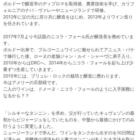
ボルドーで醸造学のディプロマを取得後、農業技術を学び、カリフ
ォルニアのナパ・ヴァレーやニュージランドで研修。
2012年に父の元に戻り共に醸造をはじめ、2013年よりワイン造り
を任されています。
2017年7月より今話題のニコラ・フォール氏が醸造長を務めていま
す。
ボルドー出身で、ブルゴーニュワインに魅せられてアニュス・パケ
で修行した後、ローヌの老舗ジャン・ルイ・シャーヴに弟子入り。
2010年からはDRCへ。2014年からニコラ・フォールを起ち上げ少
量ずつ生産していきます。
2015年には、プリュレ・ロックの栽培と醸造に携わります。
今はアメリーの旦那様です。
二人のワインは、ドメーヌ・ニコラ・フォールのように入手困難に
なるかも？？
「シルキーなタンニン」を求め、父が行っていたキュヴェゾンの最
初からピジャージュをしていたものを、中盤から最後にかけてのみ
行うように変更しました。
ニュージーランドで学んだ、ワインをタンクから出すのを10日間ほ
ど遅らせ、発酵後の浸漬を行う事でタンニンが丸くなる方法を取り