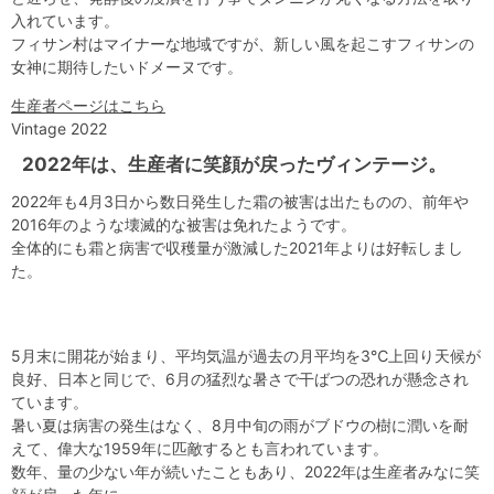
入れています。
フィサン村はマイナーな地域ですが、新しい風を起こすフィサンの
女神に期待したいドメーヌです。
生産者ページはこちら
Vintage 2022
2022年は、生産者に笑顔が戻ったヴィンテージ。
2022年も4月3日から数日発生した霜の被害は出たものの、前年や
2016年のような壊滅的な被害は免れたようです。
全体的にも霜と病害で収穫量が激減した2021年よりは好転しまし
た。
5月末に開花が始まり、平均気温が過去の月平均を3℃上回り天候が
良好、日本と同じで、6月の猛烈な暑さで干ばつの恐れが懸念され
ています。
暑い夏は病害の発生はなく、8月中旬の雨がブドウの樹に潤いを耐
えて、偉大な1959年に匹敵するとも言われています。
数年、量の少ない年が続いたこともあり、2022年は生産者みなに笑