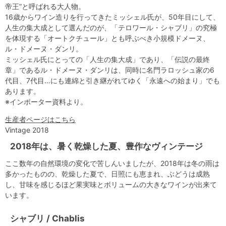
帝王”と呼ばれる大人物。
16歳からワイン造りを行ってきたミッシェル氏が、50年目にして、
人生の集大成として選んだのが、「テロワール・シャブリ」の究極
を体現する「オートクチュール」とも呼ぶべき小規模ドメーヌ、
ル・ドメーヌ・ダンリ。
ミッシェル氏にとっての「人生の集大成」であり、「伝説の最終
章」であるル・ドメーヌ・ダンリは、同時に名門ラロッシュ家の6
代目、7代目…にも連綿と引き継がれてゆく「永遠への始まり」でも
あります。
※インポーター資料より。
生産者ページはこちら
Vintage 2018
2018年は、暑く乾燥した夏、豊作なヴィンテージ
ここ数年の自然環境の変化で苦しんいましたが、2018年は冬の雨は
多かったものの、乾燥した夏で、日照にも恵まれ、ぶどうは成熟
し、甘味を感じるほど果実味とボリュームの大きなワインが出来て
います。
シャブリ / Chablis