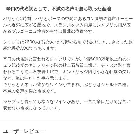
辛口の代名詞として、不滅の名声を勝ち取った産地
パリから2時間、パリとボーヌの中間にあるヨンヌ県の都市オーセー
ルの近郊に広がる産地で、スラン川を挟み両岸にシャブリの畑が広
がるブルゴーニュ地方の中では最北の位置です。
シャブリは2600人ほどの小さな街の名前でもあり、れっきとした原
産地呼称AOCでもあります。
辛口の代名詞と言われるシャブリですが、1億5000万年以上前のジ
ュラ紀後期のキンメリッジ階の粘土石灰質土壌と、チトヌス階と言
われる白く硬い石灰岩土壌で、キンメリッジ階は小さな牡蠣の欠片
など、海の中だった事を示します。
キリッとミネラル豊かなワインが生まれ、ぶどうはシャルドネ種。
不滅の名声を得た地域です。
シャブリと言っても様々なワインがあり、一言で辛口だけでは言い
表せない地域になっています。
ユーザーレビュー