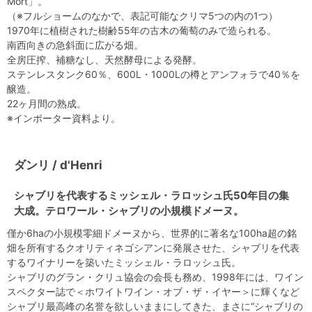
Mort」。
（※フルショームのなかで、表記可能なクリマ5つの内の1つ）
1970年に植樹された樹齢55年の古木の葡萄のみで造られる。
南西向きの急斜面に広がる畑。
全房圧搾、補糖なし、天然酵母による発酵。
ステンレスタンク60％、600L・1000Lの樽とアンフォラで40％を
醸造。
22ヶ月間の熟成。
※インポーター資料より。
ダンリ / d'Henri
シャブリを代表するミッシェル・ラロッシュ氏50年目の集
大成。テロワール・シャブリの小規模ドメーヌ。
僅か6haの小規模零細ドメーヌから、世界的に著名な100ha超の銘
畑を所有するクオリティネゴシアンに発展させた、シャブリを代表
するワイナリーを築いたミッシェル・ラロッシュ氏。
シャブリのグラン・クリュ協会の会長も務め、1998年には、ワイン
スペクター誌で＜ホワイトワイン・オブ・ザ・イヤー＞に輝くなど
シャブリ最高峰の名誉を欲しいままにしてきた、まさに“シャブリの