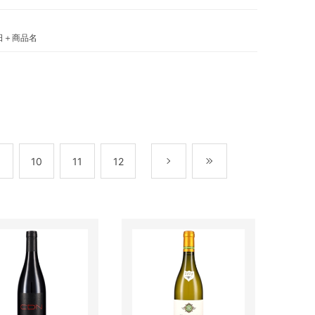
日＋商品名
10
11
12
次
最後