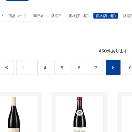
え：
商品コード
商品名
発売日
価格(安い順)
価格(高い順)
発売
450
件あります
8
最初
前
4
5
6
7
9