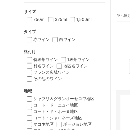
サイズ
並べ替
750ml
375ml
1,500ml
タイプ
赤ワイン
白ワイン
格付け
特級畑ワイン
1級畑ワイン
村名ワイン
地区名ワイン
フランス広域ワイン
その他のワイン
地域
シャブリ＆グランオーセロワ地区
コート・ド・ニュイ地区
コート・ド・ボーヌ地区
コート・シャロネーズ地区
マコネ地区
ボージョレ地区