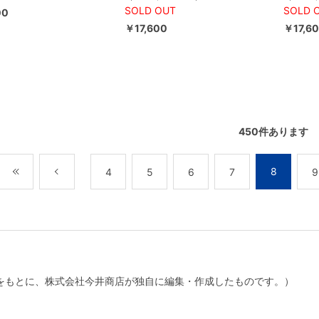
SOLD OUT
SOLD 
00
￥17,600
￥17,6
450
件あります
8
最初
前
4
5
6
7
9
をもとに、株式会社今井商店が独自に編集・作成したものです。）