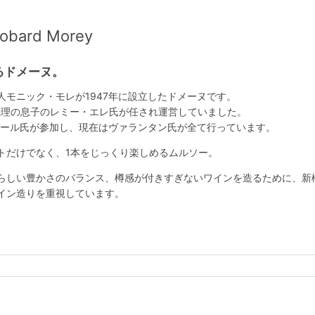
ard Morey
るドメーヌ。
人モニック・モレが1947年に設立したドメーヌです。
、義理の息子のレミー・エレ氏が任され運営していました。
ョバール氏が参加し、現在はヴァランタン氏が全て行っています。
トだけでなく、1本をじっくり楽しめるムルソー。
らしい豊かさのバランス、樽感が付きすぎないワインを造るために、新
イン造りを重視しています。