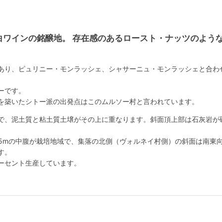
白ワインの銘醸地。 存在感のあるロースト・ナッツのよう
あり、ピュリニー・モンラッシェ、シャサーニュ・モンラッシェと合わ
ーです。
を築いたシトー派の出発点はこのムルソー村と言われています。
で、泥土質と粘土質土壌がその上に重なります。斜面頂上部は石灰岩が
265mの中腹が栽培地域で、集落の北側（ヴォルネイ村側）の斜面は南東
す。
ーセント生産しています。