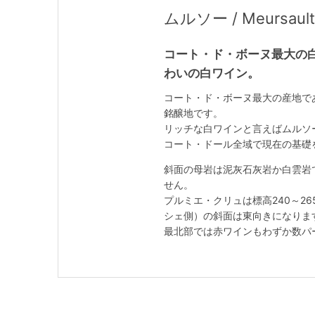
ムルソー / Meursault
コート・ド・ボーヌ最大の
わいの白ワイン。
コート・ド・ボーヌ最大の産地で
銘醸地です。
リッチな白ワインと言えばムルソ
コート・ドール全域で現在の基礎
斜面の母岩は泥灰石灰岩か白雲岩
せん。
プルミエ・クリュは標高240～
シェ側）の斜面は東向きになりま
最北部では赤ワインもわずか数パ