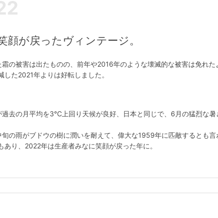
22
に笑顔が戻ったヴィンテージ。
した霜の被害は出たものの、前年や2016年のような壊滅的な被害は免れた
した2021年よりは好転しました。
が過去の月平均を3℃上回り天候が良好、日本と同じで、6月の猛烈な暑
中旬の雨がブドウの樹に潤いを耐えて、偉大な1959年に匹敵するとも言
あり、2022年は生産者みなに笑顔が戻った年に。