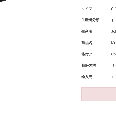
タイプ
白
生産者分類
ド
生産者
Jo
商品名
Me
格付け
Co
栽培方法
リ
輸入元
モ