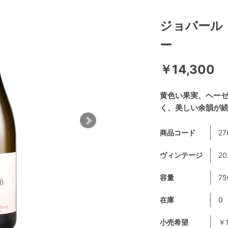
ジョバール・
ー
￥14,300
黄色い果実、ヘー
く、美しい余韻が
商品コード
27
ヴィンテージ
20
容量
75
在庫
0
小売希望
￥1