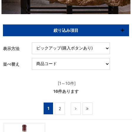
絞り込み項目
表示方法
並べ替え
[1～10件]
16
件あります
1
2