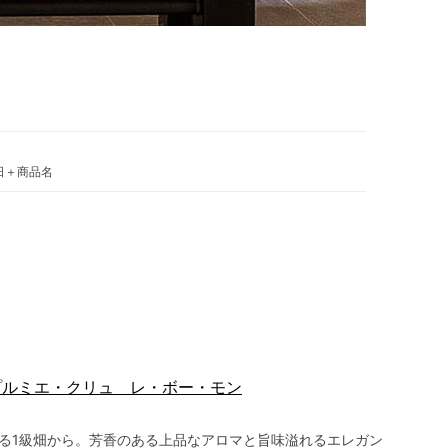
日＋商品名
 プルミエ・クリュ レ・ボー・モン
る1級畑から。芳香のある上品なアロマと旨味溢れるエレガン