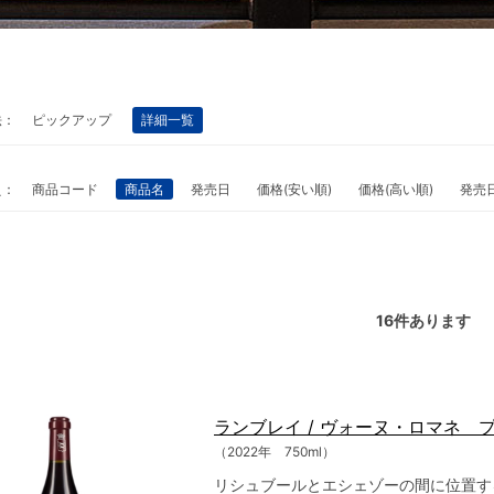
法：
ピックアップ
詳細一覧
え：
商品コード
商品名
発売日
価格(安い順)
価格(高い順)
発売
16
件あります
ランブレイ / ヴォーヌ・ロマネ
（2022年 750ml）
リシュブールとエシェゾーの間に位置す