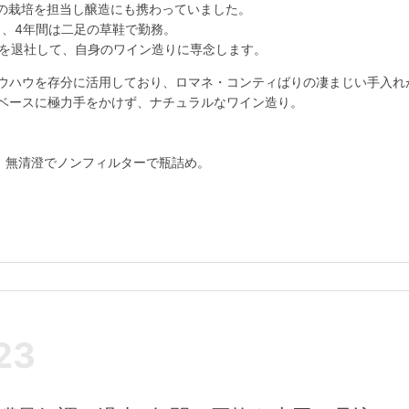
の栽培を担当し醸造にも携わっていました。
し、4年間は二足の草鞋で勤務。
RC社を退社して、自身のワイン造りに専念します。
ノウハウを存分に活用しており、ロマネ・コンティばりの凄まじい手入れ
をベースに極力手をかけず、ナチュラルなワイン造り。
酵、無清澄でノンフィルターで瓶詰め。
23