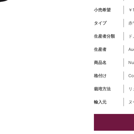
小売希望
￥1
タイプ
赤
生産者分類
ド
生産者
Au
商品名
Nu
格付け
Co
栽培方法
リ
輸入元
ヌ