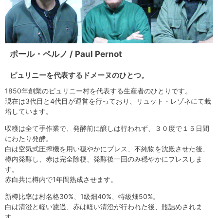
ポール・ペルノ / Paul Pernot
ピュリニーを代表するドメーヌのひとつ。
1850年創業のピュリニー村を代表する生産者のひとりです。
現在は3代目と4代目が運営を行っており、リュット・レゾネにて栽
培しています。
収穫は全て手作業で、発酵前に醸しは行われず、３０度で１５日間
にわたり発酵。
白は空気式圧搾機を用い穏やかにプレス、不純物を沈殿させた後、
樽内発酵し、赤は完全除梗、発酵後一回のみ穏やかにプレスしま
す。
赤白共に樽内で1年間熟成させます。
新樽比率は村名格30%、1級畑40%、特級畑50%。
白は清澄と軽い濾過、赤は軽い清澄が行われた後、瓶詰めされま
す。