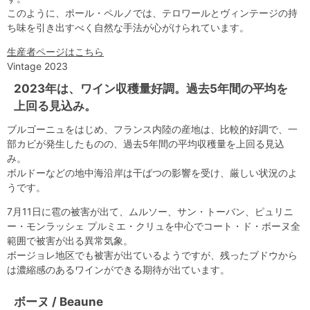
このように、ポール・ペルノでは、テロワールとヴィンテージの持
ち味を引き出すべく自然な手法が心がけられています。
生産者ページはこちら
Vintage 2023
2023年は、ワイン収穫量好調。過去5年間の平均を
上回る見込み。
ブルゴーニュをはじめ、フランス内陸の産地は、比較的好調で、一
部カビが発生したものの、過去5年間の平均収穫量を上回る見込
み。
ボルドーなどの地中海沿岸は干ばつの影響を受け、厳しい状況のよ
うです。
7月11日に雹の被害が出て、ムルソー、サン・トーバン、ピュリニ
ー・モンラッシェ プルミエ・クリュを中心でコート・ド・ボーヌ全
範囲で被害が出る異常気象。
ボージョレ地区でも被害が出ているようですが、残ったブドウから
は濃縮感のあるワインができる期待が出ています。
ボーヌ / Beaune