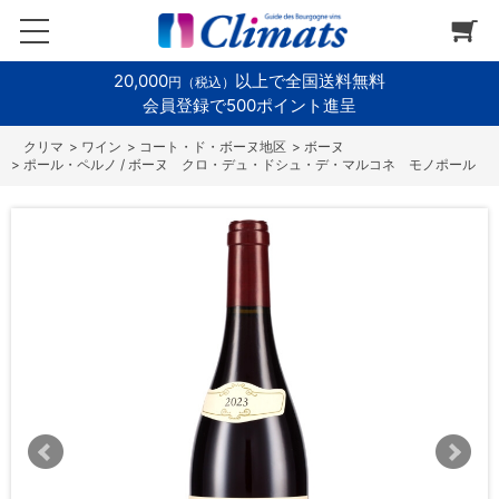
20,000
以上で全国送料無料
円（税込）
会員登録で500ポイント進呈
>
ワイン
>
コート・ド・ボーヌ地区
>
ボーヌ
>
ポール・ペルノ / ボーヌ クロ・デュ・ドシュ・デ・マルコネ モノポール