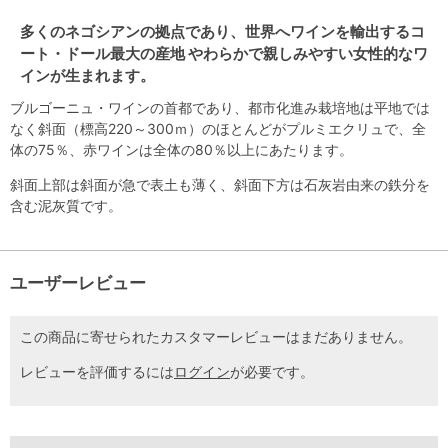
多くのネゴシアンの拠点であり、世界へワインを輸出するコ
ート・ドール最大の産地 やわらかで親しみやすい女性的なワ
インが生まれます。
ブルゴーニュ・ワインの首都であり、都市化進み栽培地は平地では
なく斜面（標高220～300ｍ）のほとんどがプルミエクリュで、全
体の75％、赤ワインは全体の80％以上にあたります。
斜面上部は斜面が急で表土も薄く、斜面下方は石灰岩由来の鉄分を
含む泥灰質です。
ユーザーレビュー
この商品に寄せられたカスタマーレビューはまだありません。
レビューを評価するには
ログイン
が必要です。