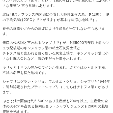
ケルト語のカブ（家々）とレヤ（森のそば）から“森の近くにある小
さな集落”と言う意味もあります。
北緯48度とフランス内陸部に位置し大陸性気候の為、冬は寒く、夏
の平均気温は20℃まで上がりますが基本は冷涼な地域です。
春先の遅霜や北からの寒波により生産量が一定しない年もありま
す。
辛口の代名詞と言われるシャブリですが、1億5000万年以上前のジ
ュラ紀後期のキンメリッジ階の粘土石灰質土壌と、
チトヌス階と言われる白く硬い石灰岩土壌で、キンメリッジ階は小
さな牡蠣の欠片など、海の中だった事を示します。
キリッとミネラル豊かなワインが生まれ、ぶどうはシャルドネ種。
不滅の名声を得た地域です。
シャブリはグラン・クリュ、プルミエ・クリュ、シャブリと1944年
に追加認定されたプティ・シャブリ（こちらはチトヌス階）があり
ます。
ぶどう畑の面積は約5,500haあり生産者も200軒以上、生産量の全
体の3分の1を占める協同組合ラ・シャブリジェンヌも260軒の栽培
農家を抱えます。