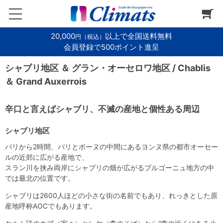
20,000
以上で全国送料無料
円（税込）
会員登録で500ポイント進呈
シャブリ地区 ＆ グラン・オーセロワ地区 / Chablis
＆ Grand Auxerrois
辛口と言えばシャブリ、不滅の産地と個性ある周辺
シャブリ地区
パリから2時間、パリとボーヌの中間にあるヨンヌ県の都市オーセー
ルの近郊に広がる産地で、
スラン川を挟み両岸にシャブリの畑が広がるブルゴーニュ地方の中
では最北の位置です。
シャブリは2600人ほどの小さな街の名前でもあり、れっきとした原
産地呼称AOCでもあります。