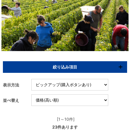
絞り込み項目
表示方法
並べ替え
[1～10件]
23
件あります